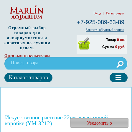
Вход
|
Регистрация
+7-925-089-63-89
Огромный выбор
Заказать обратный звонок
товаров для
аквариумистики и
Товар
0
шт.
животных по лучшим
Сумма
0
руб.
ценам.
Оптовым покупателям
Каталог товаров
Искусственное растение 22см, в картонной
коробке (YM-3212)
Уведомить о