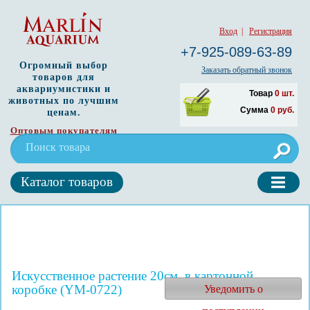
Вход
|
Регистрация
+7-925-089-63-89
Огромный выбор
Заказать обратный звонок
товаров для
аквариумистики и
Товар
0
шт.
животных по лучшим
Сумма
0
руб.
ценам.
Оптовым покупателям
Каталог товаров
Искусственное растение 20см, в картонной
коробке (YM-0722)
Уведомить о