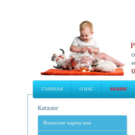
Р
О
а
О
ГЛАВНАЯ
О НАС
АКЦИИ
Каталог
Японские карпы кои