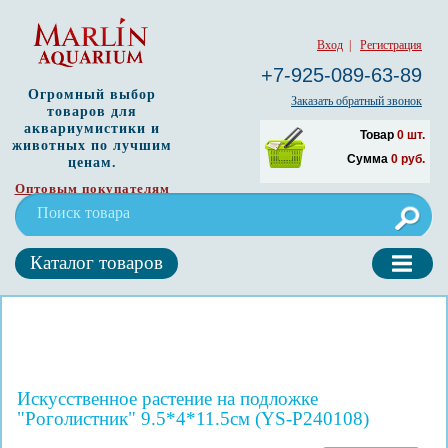
Вход
|
Регистрация
+7-925-089-63-89
Огромный выбор
Заказать обратный звонок
товаров для
аквариумистики и
Товар
0
шт.
животных по лучшим
Сумма
0
руб.
ценам.
Оптовым покупателям
Каталог товаров
Искусственное растение на подложке
"Роголистник" 9.5*4*11.5см (YS-P240108)