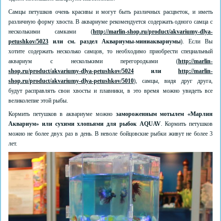
Самцы петушков очень красивы и могут быть различных расцветок, и иметь
различную форму хвоста. В аквариуме рекомендуется содержать одного самца с
несколькими самками (
http://marlin-shop.ru/product/akvariumy-dlya-
petushkov/5023
или см. раздел Аквариумы-миниаквариумы
). Если Вы
хотите содержать несколько самцов, то необходимо приобрести специальный
аквариум с несколькими перегородками (
http://marlin-
shop.ru/product/akvariumy-dlya-petushkov/5024
или
http://marlin-
shop.ru/product/akvariumy-dlya-petushkov/5010
), самцы, видя друг друга,
будут расправлять свои хвосты и плавники, в это время можно увидеть все
великолепие этой рыбы.
Кормить петушков в аквариуме можно
замороженным мотылем «Марлин
Аквариум» или сухими хлопьями для рыбок AQUAV
. Кормить петушков
можно не более двух раз в день. В неволе бойцовские рыбки живут не более 3
лет.