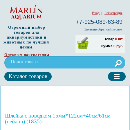
Вход
|
Регистрация
+7-925-089-63-89
Огромный выбор
Заказать обратный звонок
товаров для
аквариумистики и
Товар
0
шт.
животных по лучшим
Сумма
0
руб.
ценам.
Оптовым покупателям
Каталог товаров
Шлейка с поводком 15мм*122см+40см/61см
(нейлон) (1835)