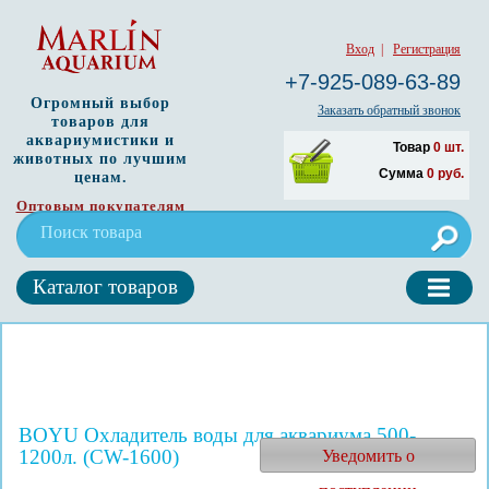
Вход
|
Регистрация
+7-925-089-63-89
Огромный выбор
Заказать обратный звонок
товаров для
аквариумистики и
Товар
0
шт.
животных по лучшим
Сумма
0
руб.
ценам.
Оптовым покупателям
Каталог товаров
BOYU Охладитель воды для аквариума 500-
1200л. (CW-1600)
Уведомить о