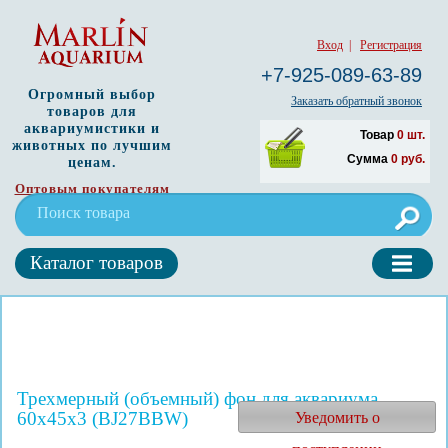
Вход
|
Регистрация
+7-925-089-63-89
Огромный выбор
Заказать обратный звонок
товаров для
аквариумистики и
Товар
0
шт.
животных по лучшим
Сумма
0
руб.
ценам.
Оптовым покупателям
Каталог товаров
Трехмерный (объемный) фон для аквариума
60х45х3 (BJ27BBW)
Уведомить о