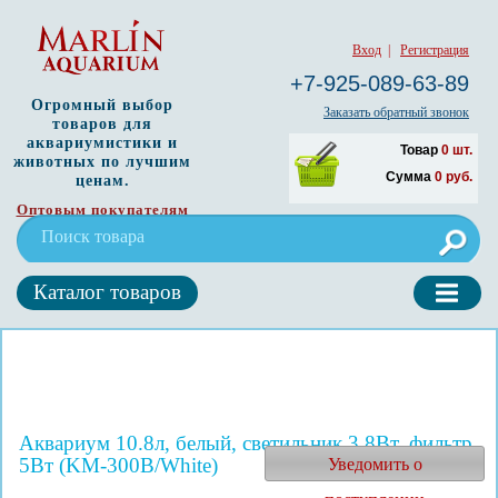
Вход
|
Регистрация
+7-925-089-63-89
Огромный выбор
Заказать обратный звонок
товаров для
аквариумистики и
Товар
0
шт.
животных по лучшим
Сумма
0
руб.
ценам.
Оптовым покупателям
Каталог товаров
Аквариум 10.8л, белый, светильник 3,8Вт, фильтр
5Вт (KM-300B/White)
Уведомить о