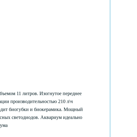
емом 11 литров. Изогнутое переднее
ации производительностью 210 л\ч
входит биогубки и биокерамика. Мощный
расных светодиодов. Аквариум идеально
иума