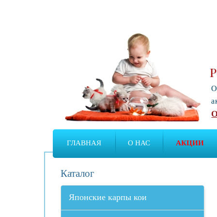
Р
О
а
О
ГЛАВНАЯ
О НАС
АКЦИИ
Каталог
Японские карпы кои