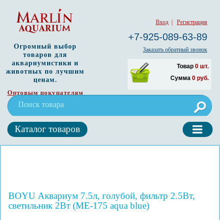
Вход
|
Регистрация
+7-925-089-63-89
Огромный выбор
Заказать обратный звонок
товаров для
аквариумистики и
Товар
0
шт.
животных по лучшим
Сумма
0
руб.
ценам.
Оптовым покупателям
Каталог товаров
BOYU Аквариум 7.5л, голубой, фильтр 2.5Вт,
светильник 2Вт (ME-175 aqua blue)