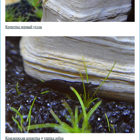
Креветка черный уголь
Красноносая креветка
и
улитка зебра