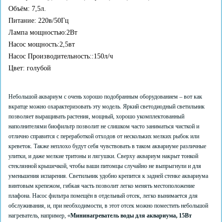
Объём: 7,5л.
Питание: 220в/50Гц
Лампа мощностью:2Вт
Насос мощность:2,5вт
Насос Производительность::150л/ч
Цвет: голубой
Небольшой аквариум с очень хорошо подобранным оборудованием – вот как
вкратце можно охарактеризовать эту модель. Яркий светодиодный светильник
позволяет выращивать растения, мощный, хорошо укомплектованный
наполнителями биофильтр позволит не слишком часто заниматься чисткой и
отлично справится с переработкой отходов от нескольких мелких рыбок или
креветок. Также неплохо будут себя чувствовать в таком аквариуме различные
улитки, и даже мелкие тритоны и лягушки. Сверху аквариум накрыт тонкой
стеклянной крышечкой, чтобы ваши питомцы случайно не выпрыгнули и для
уменьшения испарения. Светильник удобно крепится к задней стенке аквариума
винтовым крепежом, гибкая часть позволит легко менять местоположение
плафона. Насос фильтра помещён в отдельный отсек, легко вынимается для
обслуживания, и, при необходимости, в этот отсек можно поместить небольшой
нагреватель, например, «
Мининагреватель воды для аквариума, 15Вт