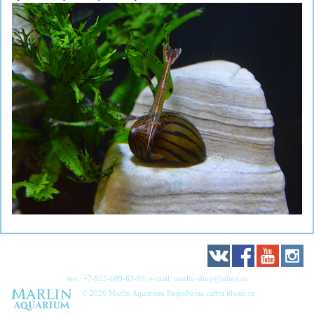
тел.:
+7-925-089-63-89
, e-mail:
marlin-shop@inbox.ru
© 2026 Marlin Aquarium Разработка сайта
idweb.ru