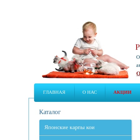
Р
О
а
О
ГЛАВНАЯ
О НАС
АКЦИИ
Каталог
Японские карпы кои