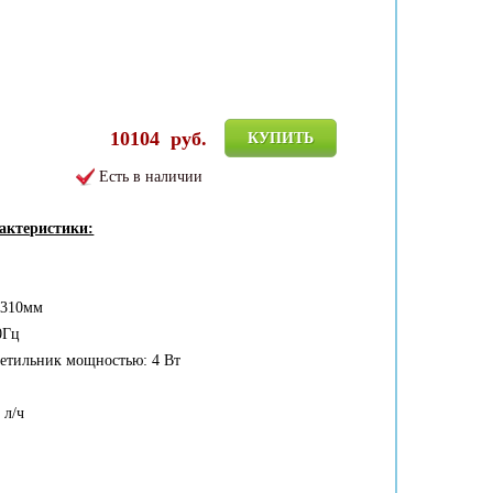
10104
руб.
КУПИТЬ
Есть в наличии
рактеристики:
*310мм
0Гц
етильник мощностью: 4 Вт
 л/ч