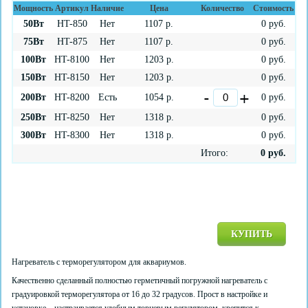
Мощность
Артикул
Наличие
Цена
Количество
Стоимость
50Вт
HT-850
Нет
1107
р.
0
руб.
75Вт
HT-875
Нет
1107
р.
0
руб.
100Вт
HT-8100
Нет
1203
р.
0
руб.
150Вт
HT-8150
Нет
1203
р.
0
руб.
200Вт
HT-8200
Есть
1054
р.
0
руб.
250Вт
HT-8250
Нет
1318
р.
0
руб.
300Вт
HT-8300
Нет
1318
р.
0
руб.
Итого:
0
руб.
КУПИТЬ
Нагреватель с терморегулятором для аквариумов.
Качественно сделанный полностью герметичный погружной нагреватель с
градуировкой терморегулятора от 16 до 32 градусов. Прост в настройке и