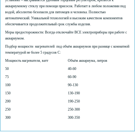
установке – настраивается удобным торцевым регулятором, крепится к
аквариумному стеклу при помощи присосок. Работает в любом положении под
водой, абсолютно безопасен для питомцев и человека. Полностью
автоматический. Уникальной технологией и высоким качеством компонентов
обеспечивается продолжительный срок службы изделия.
Меры предосторожности: Всегда отключайте ВСЕ электроприборы при работе с
аквариумом.
Подбор мощности нагревателей под объём аквариумов при разнице с комнатной
температурой не более 5 градусов С:
Мощность нагревателя, ватт
Объём аквариума, литров
50
40-60
75
60-90
100
90-130
150
130-190
200
190-250
250
250-300
300
300-350