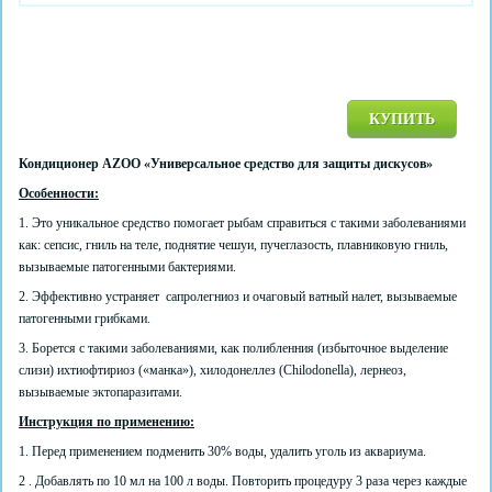
КУПИТЬ
Кондиционер AZOO «Универсальное средство для защиты дискусов»
Особенности:
1. Это уникальное средство помогает рыбам справиться с такими заболеваниями
как: сепсис, гниль на теле, поднятие чешуи, пучеглазость, плавниковую гниль,
вызываемые патогенными бактериями.
2. Эффективно устраняет сапролегниоз и очаговый ватный налет, вызываемые
патогенными грибками.
3. Борется с такими заболеваниями, как полибленния (избыточное выделение
слизи) ихтиофтириоз («манка»), хилодонеллез (Chilodonella), лернеоз,
вызываемые эктопаразитами.
Инструкция по применению:
1. Перед применением подменить 30% воды, удалить уголь из аквариума.
2 . Добавлять по 10 мл на 100 л воды. Повторить процедуру 3 раза через каждые