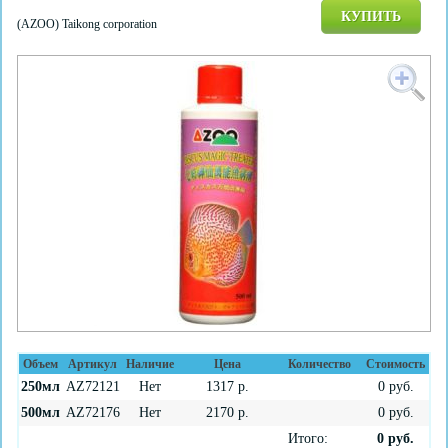
КУПИТЬ
(AZOO) Taikong corporation
Объем
Артикул
Наличие
Цена
Количество
Стоимость
250мл
AZ72121
Нет
1317
р.
0
руб.
500мл
AZ72176
Нет
2170
р.
0
руб.
Итого:
0
руб.