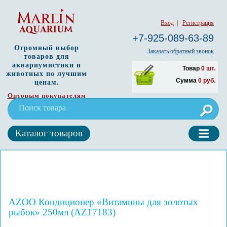
Вход
|
Регистрация
+7-925-089-63-89
Огромный выбор
Заказать обратный звонок
товаров для
аквариумистики и
Товар
0
шт.
животных по лучшим
Сумма
0
руб.
ценам.
Оптовым покупателям
Каталог товаров
AZOO Кондиционер «Витамины для золотых
рыбок» 250мл (AZ17183)