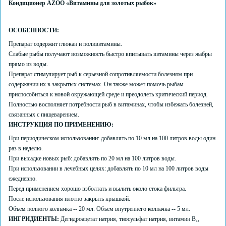
Кондиционер
AZOO
«Витамины для золотых рыбок»
ОСОБЕННОСТИ:
Препарат содержит глюкан и поливитамины.
Слабые рыбы получают возможность быстро впитывать витамины через жабры
прямо из воды.
Препарат стимулирует рыб к серьезной сопротивляемости болезням при
содержании их в закрытых системах. Он также может помочь рыбам
приспособиться к новой окружающей среде и преодолеть критический период.
Полностью восполняет потребности рыб в витаминах, чтобы избежать болезней,
связанных с пищеварением.
ИНСТРУКЦИЯ ПО ПРИМЕНЕНИЮ:
При периодическом использовании: добавлять по 10 мл на 100 литров воды один
раз в неделю.
При высадке новых рыб: добавлять по 20 мл на 100 литров воды.
При использовании в лечебных целях: добавлять по 10 мл на 100 литров воды
ежедневно.
Перед применением хорошо взболтать и вылить около стока фильтра.
После использования плотно закрыть крышкой.
Объем полного колпачка -- 20 мл. Объем внутреннего колпачка -- 5 мл.
ИНГРИДИЕНТЫ:
Дегидроацетат натрия, тиосульфат натрия, витамин B₁,