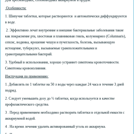
Для пресноводных, солоноводных аквариумов и прудов.
Особенности:
1. Шипучие таблетки, которые растворяются и автоматически диффундируются
в воде.
2. Эффективно лечат внутренние и внешние бактериальные заболевания такие
как покраснение рта, хвостовая и плавниковая гниль, колумнариоз (Columnaris),
сепсис, водянка, ярошение чешуи и пучеглазость, болезнь, вызывающую
истощение, туберкулез, вызываемые грамположительными и
грамотрицательными бактерий.
3. Удобный в использовании, хорошо устраняет симптомы кровоточивости.
Симптомы кровоизлияния.
Инструкция по применению:
1. Добавлять по 1 таблетке на 50 л воды через каждые 24 часа в течение 3 дней
подряд.
2. Следует уменьшить дозу до ½ таблетки, когда используется в качестве
профилактического средства.
3 . Перед применением необходимо растворить таблетки в отдельной емкости с
аквариумной водой.
4 . На время лечения удалить активированный уголь из аквариума.