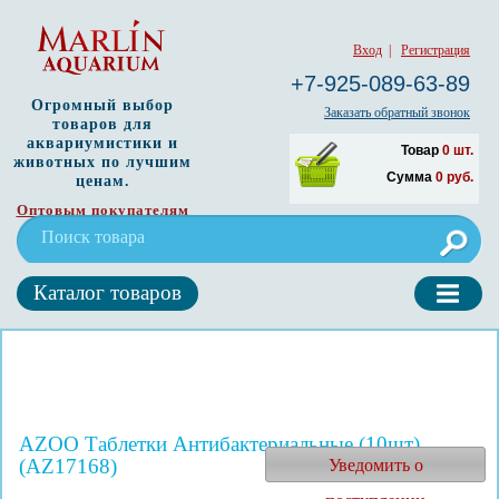
Вход
|
Регистрация
+7-925-089-63-89
Огромный выбор
Заказать обратный звонок
товаров для
аквариумистики и
Товар
0
шт.
животных по лучшим
Сумма
0
руб.
ценам.
Оптовым покупателям
Каталог товаров
AZOO Таблетки Антибактериальные (10шт)
(AZ17168)
Уведомить о