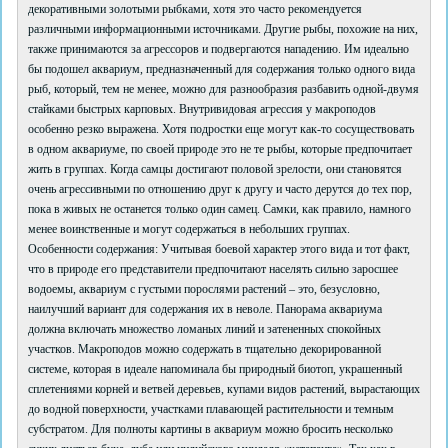
декоративными золотыми рыбками, хотя это часто рекомендуется
различными информационными источниками. Другие рыбы, похожие на них,
также принимаются за агрессоров и подвергаются нападению. Им идеально
бы подошел аквариум, предназначенный для содержания только одного вида
рыб, который, тем не менее, можно для разнообразия разбавить одной-двумя
стайками быстрых карповых. Внутривидовая агрессия у макроподов
особенно резко выражена. Хотя подростки еще могут как-то сосуществовать
в одном аквариуме, по своей природе это не те рыбы, которые предпочитает
жить в группах. Когда самцы достигают половой зрелости, они становятся
очень агрессивными по отношению друг к другу и часто дерутся до тех пор,
пока в живых не останется только один самец. Самки, как правило, намного
менее воинственные и могут содержаться в небольших группах.
Особенности содержания: Учитывая боевой характер этого вида и тот факт,
что в природе его представители предпочитают населять сильно заросшее
водоемы, аквариум с густыми порослями растений – это, безусловно,
наилучший вариант для содержания их в неволе. Панорама аквариума
должна включать множество ломаных линий и затененных спокойных
участков. Макроподов можно содержать в тщательно декорированной
системе, которая в идеале напоминала бы природный биотоп, украшенный
сплетениями корней и ветвей деревьев, купами видов растений, вырастающих
до водной поверхности, участками плавающей растительности и темным
субстратом. Для полноты картины в аквариум можно бросить несколько