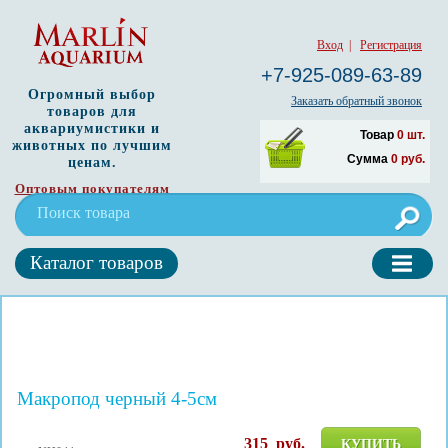
Вход
|
Регистрация
+7-925-089-63-89
Огромный выбор
Заказать обратный звонок
товаров для
аквариумистики и
Товар
0
шт.
животных по лучшим
Сумма
0
руб.
ценам.
Оптовым покупателям
Каталог товаров
Макропод черный 4-5см
315
руб.
КУПИТЬ