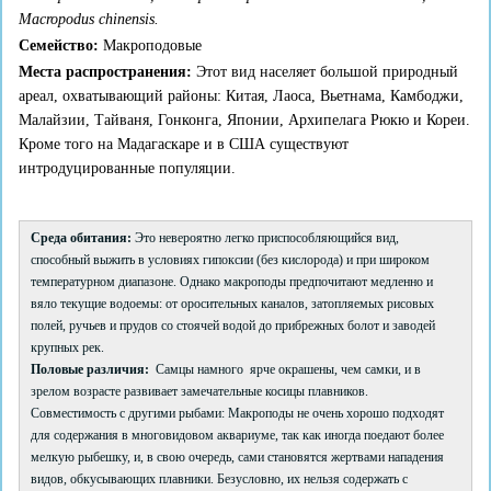
Macropodus
chinensis.
Семейство:
Макроподовые
Места распространения:
Этот вид населяет большой природный
ареал, охватывающий районы: Китая, Лаоса, Вьетнама, Камбоджи,
Малайзии, Тайваня, Гонконга, Японии, Архипелага Рюкю и Кореи.
Кроме того на Мадагаскаре и в США существуют
интродуцированные популяции.
Среда обитания:
Это невероятно легко приспособляющийся вид,
способный выжить в условиях гипоксии (без кислорода) и при широком
температурном диапазоне. Однако макроподы предпочитают медленно и
вяло текущие водоемы: от оросительных каналов, затопляемых рисовых
полей, ручьев и прудов со стоячей водой до прибрежных болот и заводей
крупных рек.
Половые различия:
Самцы намного ярче окрашены, чем самки, и в
зрелом возрасте развивает замечательные косицы плавников.
Совместимость с другими рыбами: Макроподы не очень хорошо подходят
для содержания в многовидовом аквариуме, так как иногда поедают более
мелкую рыбешку, и, в свою очередь, сами становятся жертвами нападения
видов, обкусывающих плавники. Безусловно, их нельзя содержать с