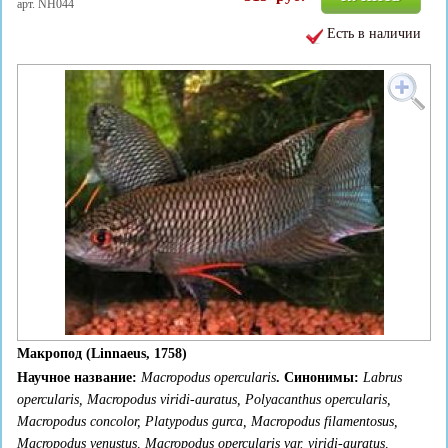
арт. NH044
Есть в наличии
Макропод (Linnaeus, 1758)
Научное название:
Macropodus opercularis
. Синонимы
:
Labrus
opercularis, Macropodus viridi-auratus, Polyacanthus opercularis,
Macropodus concolor, Platypodus gurca, Macropodus filamentosus,
Macropodus venustus, Macropodus opercularis var. viridi-auratus,