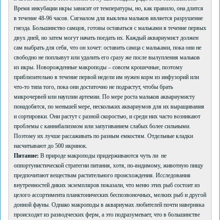
Время инкубации икры зависит от температуры, но, как правило, она длится
в течение 48-96 часов. Сигналом для выклева мальков является разрушение
гнезда. Большинство самцов, готовы оставаться с мальками в течение первых
двух дней, но затем могут начать поедать их. Каждый аквариумист должен
сам выбрать для себя, что он хочет: оставить самца с мальками, пока они не
свободно не поплывут или удалить его сразу же после вылупления мальков
из икры. Новорожденные макроподы – совсем крошечные, поэтому
приблизительно в течение первой недели им нужен корм из инфузорий или
что-то типа того, пока они достаточно не подрастут, чтобы брать
микрочервей или науплии артемии. По мере роста мальков аквариумисту
понадобятся, по меньшей мере, нескольких аквариумов для их выращивания
и сортировки. Они растут с разной скоростью, и среди них часто возникают
проблемы с каннибализмом или запугиванием слабых более сильными.
Поэтому их лучше рассаживать по разным емкостям. Отдельные кладки
насчитывают до 500 икринок.
Питание:
В природе макроподы придерживаются чуть ли не
оппортунистической стратегии питания, хотя, по-видимому, животную пищу
предпочитают веществам растительного происхождения. Исследования
внутренностей диких экземпляров показали, что меню этих рыб состоит из
целого ассортимента планктонических беспозвоночных, мелких рыб и другой
донной фауны. Однако макроподы в аквариумах любителей почти наверняка
происходят из разводческих ферм, а это подразумевает, что в большинстве