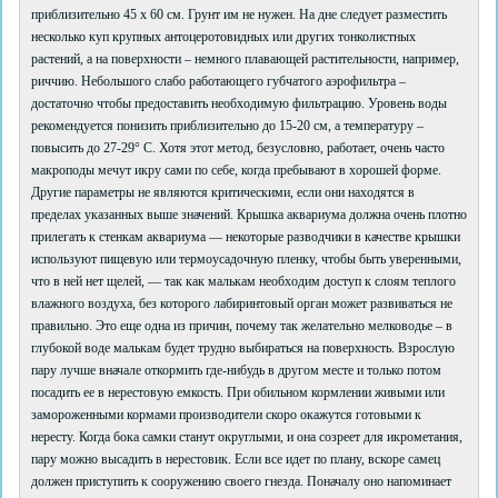
приблизительно 45 x 60 см. Грунт им не нужен. На дне следует разместить
несколько куп крупных антоцеротовидных или других тонколистных
растений, а на поверхности – немного плавающей растительности, например,
риччию. Небольшого слабо работающего губчатого аэрофильтра –
достаточно чтобы предоставить необходимую фильтрацию. Уровень воды
рекомендуется понизить приблизительно до 15-20 см, а температуру –
повысить до 27-29° C. Хотя этот метод, безусловно, работает, очень часто
макроподы мечут икру сами по себе, когда пребывают в хорошей форме.
Другие параметры не являются критическими, если они находятся в
пределах указанных выше значений. Крышка аквариума должна очень плотно
прилегать к стенкам аквариума ― некоторые разводчики в качестве крышки
используют пищевую или термоусадочную пленку, чтобы быть уверенными,
что в ней нет щелей, ― так как малькам необходим доступ к слоям теплого
влажного воздуха, без которого лабиринтовый орган может развиваться не
правильно. Это еще одна из причин, почему так желательно мелководье – в
глубокой воде малькам будет трудно выбираться на поверхность. Взрослую
пару лучше вначале откормить где-нибудь в другом месте и только потом
посадить ее в нерестовую емкость. При обильном кормлении живыми или
замороженными кормами производители скоро окажутся готовыми к
нересту. Когда бока самки станут округлыми, и она созреет для икрометания,
пару можно высадить в нерестовик. Если все идет по плану, вскоре самец
должен приступить к сооружению своего гнезда. Поначалу оно напоминает