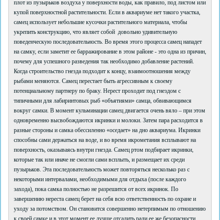
плот из пузырьков воздуха у поверхности воды, как правило, под листом или
купой поверхностной растительности. Если в аквариуме нет такого участка,
самец использует небольшие кусочки растительного материала, чтобы
укрепить конструкцию, что являет собой довольно удивительную
поведенческую последовательность. Во время этого процесса самец нападет
на самку, если заметит ее барражирование в этом районе - это одна из причин,
почему для успешного разведения так необходимо добавление растений.
Когда строительство гнезда подходит к концу, взаимоотношения между
рыбами меняются. Самец перестает быть агрессивным к своему
потенциальному партнеру по браку. Нерест проходит под гнездом с
типичными для лабиринтовых рыб «объятиями» самца, обвивающимся
вокруг самки. В момент кульминации самец двигается очень вяло – при этом
одновременно высвобождаются икринки и молоки. Затем пара расходится в
разные стороны и самка обессиленно «оседает» на дно аквариума. Икринки
способны сами держаться на воде, и во время икрометания всплывают на
поверхность, оказываясь внутри гнезда. Самец ртом подбирает икринки,
которые так или иначе не смогли сами всплыть, и размещает их среди
пузырьков. Эта последовательность может повторяться несколько раз с
некоторыми интервалами, необходимыми для отдыха (после каждого
захода), пока самка полностью не разрешится от всех икринок. По
завершению нереста самец берет на себя всю ответственность по охране и
уходу за потомством. Он становится совершенно нетерпимым по отношению
к своей самке и в этот момент ее лучше отсадить ради ее же безопасности.