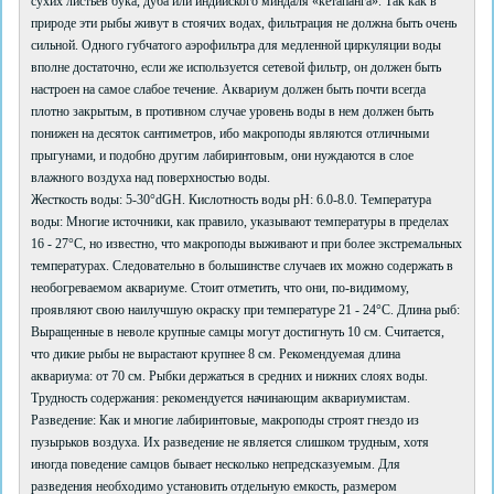
сухих листьев бука, дуба или индийского миндаля «кетапанга». Так как в
природе эти рыбы живут в стоячих водах, фильтрация не должна быть очень
сильной. Одного губчатого аэрофильтра для медленной циркуляции воды
вполне достаточно, если же используется сетевой фильтр, он должен быть
настроен на самое слабое течение. Аквариум должен быть почти всегда
плотно закрытым, в противном случае уровень воды в нем должен быть
понижен на десяток сантиметров, ибо макроподы являются отличными
прыгунами, и подобно другим лабиринтовым, они нуждаются в слое
влажного воздуха над поверхностью воды.
Жесткость воды: 5-30°dGH. Кислотность воды pH: 6.0-8.0. Температура
воды: Многие источники, как правило, указывают температуры в пределах
16 - 27°C, но известно, что макроподы выживают и при более экстремальных
температурах. Следовательно в большинстве случаев их можно содержать в
необогреваемом аквариуме. Стоит отметить, что они, по-видимому,
проявляют свою наилучшую окраску при температуре 21 - 24°C. Длина рыб:
Выращенные в неволе крупные самцы могут достигнуть 10 см. Считается,
что дикие рыбы не вырастают крупнее 8 см. Рекомендуемая длина
аквариума: от 70 см. Рыбки держаться в средних и нижних слоях воды.
Трудность содержания: рекомендуется начинающим аквариумистам.
Разведение: Как и многие лабиринтовые, макроподы строят гнездо из
пузырьков воздуха. Их разведение не является слишком трудным, хотя
иногда поведение самцов бывает несколько непредсказуемым. Для
разведения необходимо установить отдельную емкость, размером