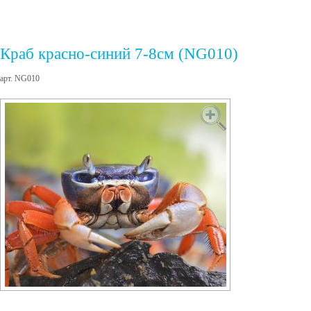
Краб красно-синий 7-8см (NG010)
арт. NG010