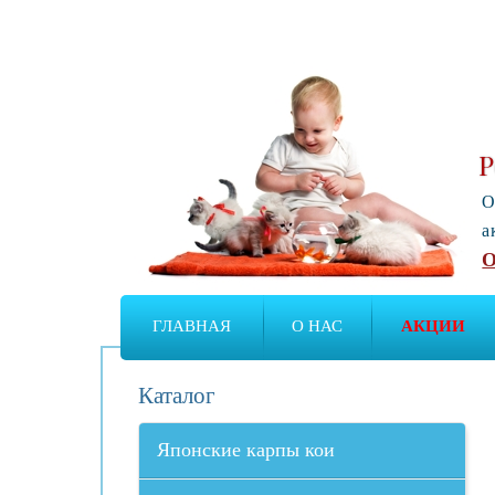
Р
О
а
О
ГЛАВНАЯ
О НАС
АКЦИИ
Каталог
Японские карпы кои