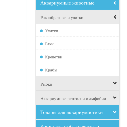
Аквариумные животные
Ракообразные и улитки
Улитки
Раки
Креветки
Крабы
Рыбки
Аквариумные рептилии и амфибии
Товары для аквариумистики
Корма для рыб, креветок и