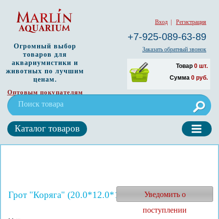
Вход
|
Регистрация
+7-925-089-63-89
Огромный выбор
Заказать обратный звонок
товаров для
аквариумистики и
Товар
0
шт.
животных по лучшим
Сумма
0
руб.
ценам.
Оптовым покупателям
Каталог товаров
Грот "Коряга" (20.0*12.0*10.0) (TR-029)
Уведомить о
поступлении