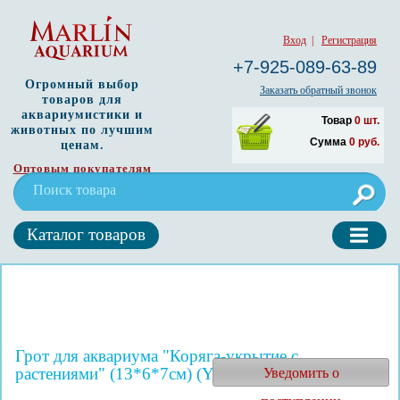
Вход
|
Регистрация
+7-925-089-63-89
Огромный выбор
Заказать обратный звонок
товаров для
аквариумистики и
Товар
0
шт.
животных по лучшим
Сумма
0
руб.
ценам.
Оптовым покупателям
Каталог товаров
Грот для аквариума "Коряга-укрытие с
растениями" (13*6*7см) (YM-438A)
Уведомить о