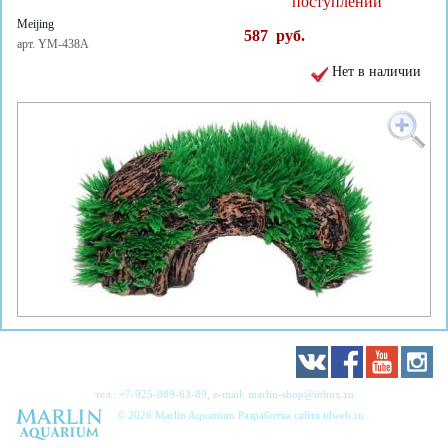
поступлении
Meijing
587
руб.
арт. YM-438A
Нет в наличии
тел.:
+7-925-089-63-89
, e-mail:
marlin-shop@inbox.ru
© 2026 Marlin Aquarium Разработка сайта
idweb.ru