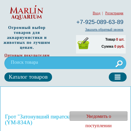
Вход
|
Регистрация
+7-925-089-63-89
Огромный выбор
Заказать обратный звонок
товаров для
аквариумистики и
Товар
0
шт.
животных по лучшим
Сумма
0
руб.
ценам.
Оптовым покупателям
Каталог товаров
Грот "Затонувший пиратский корабль" (38*13*41)
Уведомить о
(YM-834A)
поступлении