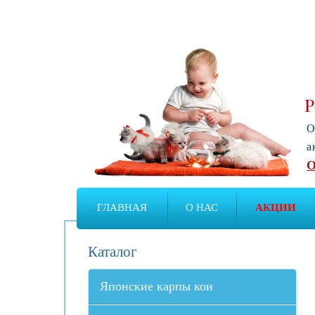
Р
О
а
О
ГЛАВНАЯ
О НАС
АКЦИИ
Каталог
Японские карпы кои