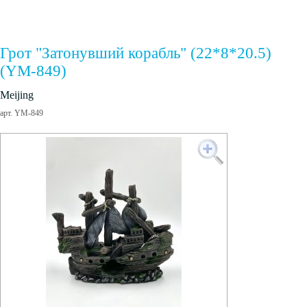
Грот "Затонувший корабль" (22*8*20.5)
(YM-849)
Meijing
арт. YM-849