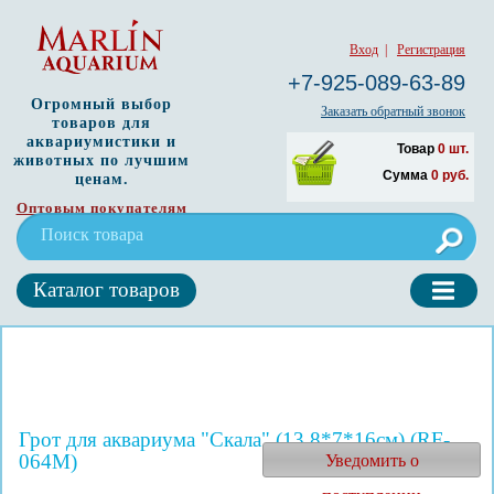
Вход
|
Регистрация
+7-925-089-63-89
Огромный выбор
Заказать обратный звонок
товаров для
аквариумистики и
Товар
0
шт.
животных по лучшим
Сумма
0
руб.
ценам.
Оптовым покупателям
Каталог товаров
Грот для аквариума "Скала" (13.8*7*16см) (RF-
064M)
Уведомить о