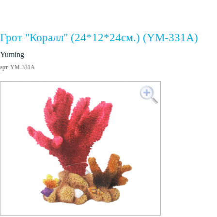
Грот "Коралл" (24*12*24см.) (YM-331A)
Yuming
арт. YM-331A