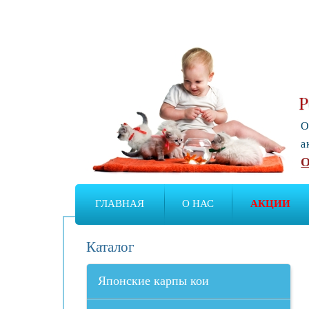
Р
О
а
О
ГЛАВНАЯ
О НАС
АКЦИИ
Каталог
Японские карпы кои