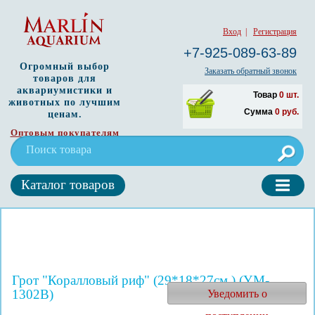
Вход
|
Регистрация
+7-925-089-63-89
Огромный выбор
Заказать обратный звонок
товаров для
аквариумистики и
Товар
0
шт.
животных по лучшим
Сумма
0
руб.
ценам.
Оптовым покупателям
Каталог товаров
Грот "Коралловый риф" (29*18*27см.) (YM-
1302B)
Уведомить о