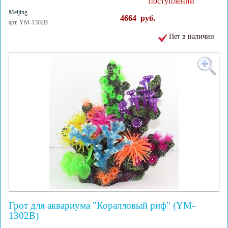
поступлении
Meijing
4664
руб.
арт. YM-1302B
Нет в наличии
Грот для аквариума "Коралловый риф" (YM-
1302B)