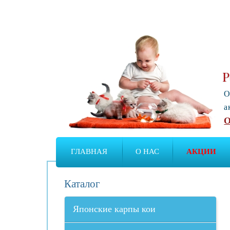
Р
О
а
О
ГЛАВНАЯ
О НАС
АКЦИИ
Каталог
Японские карпы кои