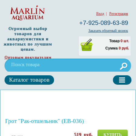
Вход
|
Регистрация
+7-925-089-63-89
Огромный выбор
Заказать обратный звонок
товаров для
аквариумистики и
Товар
0
шт.
животных по лучшим
Сумма
0
руб.
ценам.
Оптовым покупателям
Каталог товаров
Грот "Рак-отшельник" (EB-036)
519
руб.
КУПИТЬ