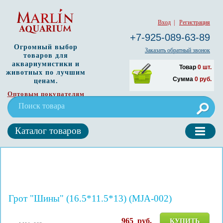
Вход
|
Регистрация
+7-925-089-63-89
Огромный выбор
Заказать обратный звонок
товаров для
аквариумистики и
Товар
0
шт.
животных по лучшим
Сумма
0
руб.
ценам.
Оптовым покупателям
Каталог товаров
Грот "Шины" (16.5*11.5*13) (MJA-002)
965
руб.
КУПИТЬ