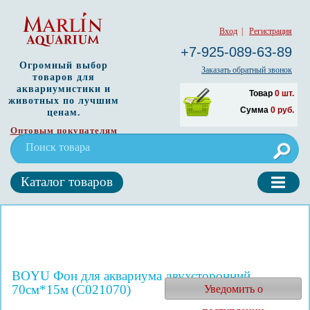
Вход
|
Регистрация
+7-925-089-63-89
Огромный выбор
Заказать обратный звонок
товаров для
аквариумистики и
Товар
0
шт.
животных по лучшим
Сумма
0
руб.
ценам.
Оптовым покупателям
Каталог товаров
BOYU Фон для аквариума двухсторонний
70см*15м (C021070)
Уведомить о