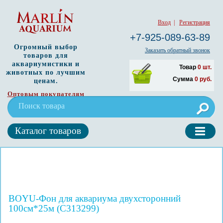
Вход
|
Регистрация
+7-925-089-63-89
Огромный выбор
Заказать обратный звонок
товаров для
аквариумистики и
Товар
0
шт.
животных по лучшим
Сумма
0
руб.
ценам.
Оптовым покупателям
Каталог товаров
BOYU-Фон для аквариума двухсторонний
100см*25м (C313299)