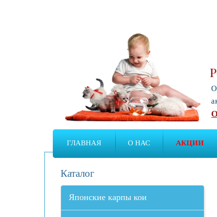
Р
О
а
О
ГЛАВНАЯ
О НАС
АКЦИИ
Каталог
Японские карпы кои