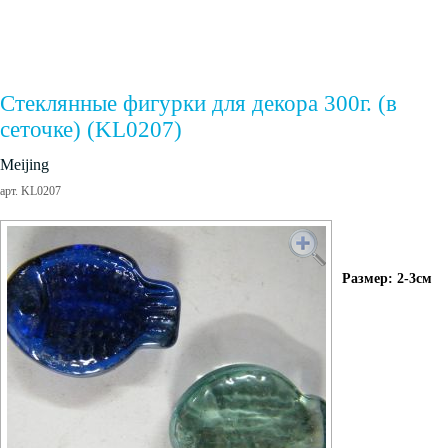
Стеклянные фигурки для декора 300г. (в
сеточке) (KL0207)
Meijing
арт. KL0207
Размер: 2-3см