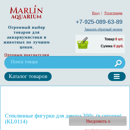
Вход
|
Регистрация
+7-925-089-63-89
Огромный выбор
Заказать обратный звонок
товаров для
аквариумистики и
Товар
0
шт.
животных по лучшим
Сумма
0
руб.
ценам.
Оптовым покупателям
Каталог товаров
Стеклянные фигурки для декора 300г. (в сеточке)
(KL0114)
Уведомить о