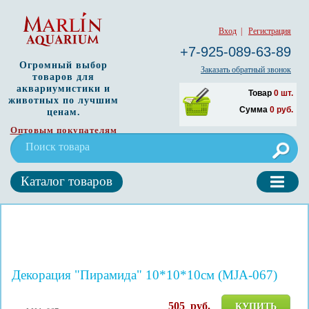
Вход
|
Регистрация
+7-925-089-63-89
Огромный выбор
Заказать обратный звонок
товаров для
аквариумистики и
Товар
0
шт.
животных по лучшим
Сумма
0
руб.
ценам.
Оптовым покупателям
Каталог товаров
Декорация "Пирамида" 10*10*10см (MJA-067)
505
руб.
КУПИТЬ