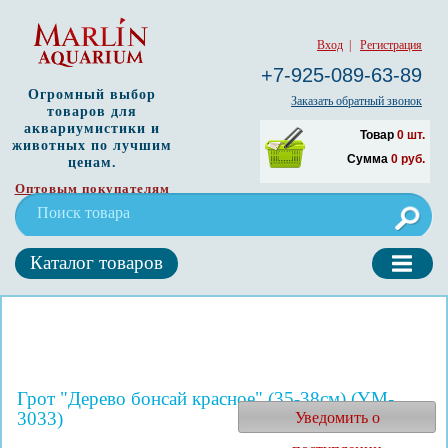
Вход
|
Регистрация
+7-925-089-63-89
Огромный выбор
Заказать обратный звонок
товаров для
аквариумистики и
Товар
0
шт.
животных по лучшим
Сумма
0
руб.
ценам.
Оптовым покупателям
Каталог товаров
Грот "Дерево бонсай красное" (35-38см) (YM-
3033)
Уведомить о