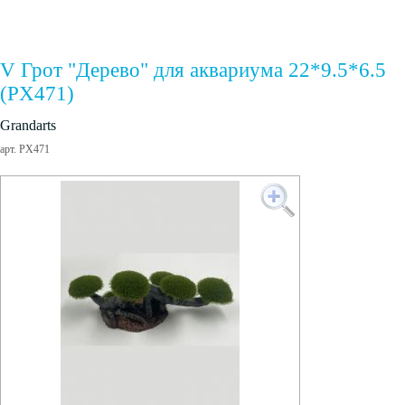
V Грот "Дерево" для аквариума 22*9.5*6.5
(PX471)
Grandarts
арт. PX471