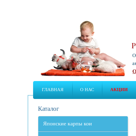
Р
О
а
О
ГЛАВНАЯ
О НАС
АКЦИИ
Каталог
Японские карпы кои