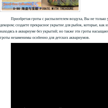
Приобретая гроты с распылителем воздуха, Вы не только
декором; создаете прекрасное укрытие для рыбок, которые, как
находясь в аквариуме без укрытий; но также эти гроты насыща
гроты незаменимы особенно для детских аквариумов.