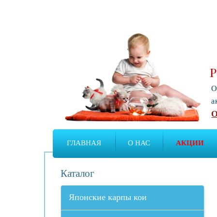
Р
О
а
О
ГЛАВНАЯ
О НАС
АКЦИИ
Каталог
Японские карпы кои