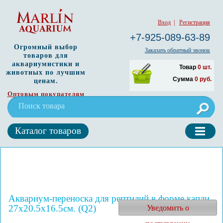
Вход
|
Регистрация
+7-925-089-63-89
Огромный выбор
Заказать обратный звонок
товаров для
аквариумистики и
Товар
0
шт.
животных по лучшим
Сумма
0
руб.
ценам.
Оптовым покупателям
Каталог товаров
Аквариум-переноска для рептилий в форме капли
27x20.5x16.5см. (Q2)
Уведомить о