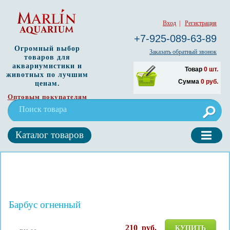
Вход
|
Регистрация
+7-925-089-63-89
Огромный выбор
Заказать обратный звонок
товаров для
аквариумистики и
Товар
0
шт.
животных по лучшим
Сумма
0
руб.
ценам.
Оптовым покупателям
Каталог товаров
Барбус огненный
210
руб.
КУПИТЬ