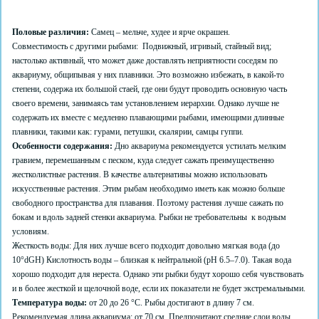
Половые различия:
Самец – мельче, худее и ярче окрашен.
Совместимость с другими рыбами: Подвижный, игривый, стайный вид;
настолько активный, что может даже доставлять неприятности соседям по
аквариуму, общипывая у них плавники. Это возможно избежать, в какой-то
степени, содержа их большой стаей, где они будут проводить основную часть
своего времени, занимаясь там установлением иерархии. Однако лучше не
содержать их вместе с медленно плавающими рыбами, имеющими длинные
плавники, такими как: гурами, петушки, скалярии, самцы гуппи.
Особенности содержания:
Дно аквариума рекомендуется устилать мелким
гравием, перемешанным с песком, куда следует сажать преимущественно
жестколистные растения. В качестве альтернативы можно использовать
искусственные растения. Этим рыбам необходимо иметь как можно больше
свободного пространства для плавания. Поэтому растения лучше сажать по
бокам и вдоль задней стенки аквариума. Рыбки не требовательны к водным
условиям.
Жесткость воды: Для них лучше всего подходит довольно мягкая вода (до
10°dGH) Кислотность воды – близкая к нейтральной (pH 6.5–7.0). Такая вода
хорошо подходит для нереста. Однако эти рыбки будут хорошо себя чувствовать
и в более жесткой и щелочной воде, если их показатели не будет экстремальными.
Температура воды:
от 20 до 26 °C. Рыбы достигают в длину 7 см.
Рекомендуемая длина аквариума: от 70 см. Предпочитают средние слои воды.