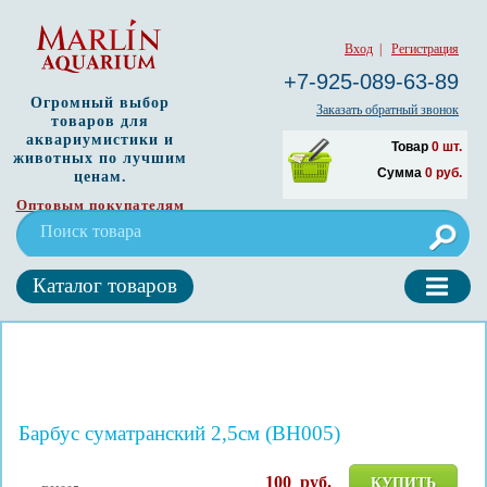
Вход
|
Регистрация
+7-925-089-63-89
Огромный выбор
Заказать обратный звонок
товаров для
аквариумистики и
Товар
0
шт.
животных по лучшим
Сумма
0
руб.
ценам.
Оптовым покупателям
Каталог товаров
Барбус суматранский 2,5см (BH005)
100
руб.
КУПИТЬ