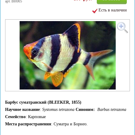
арт. BH005
Есть в наличии
Барбус суматранский (BLEEKER, 1855)
Научное название
:
Systomus tetrazona
Синоним:
Barbus tetrazona
Семейство
: Карповые
Места распространения
: Суматра и Борнео.