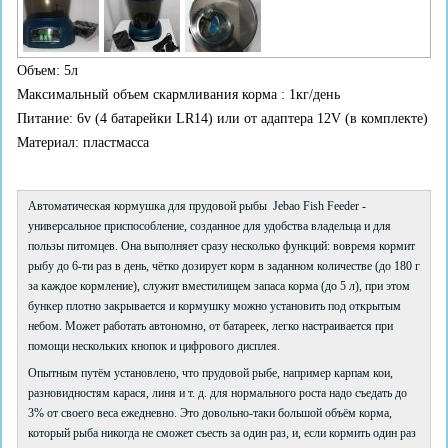
Объем: 5л
Максимальный объем скармливания корма : 1кг/день
Питание: 6v (4 батарейки LR14) или от адаптера 12V (в комплекте)
Материал: пластмасса
Автоматическая кормушка для прудовой рыбы Jebao Fish Feeder -
универсальное приспособление, созданное для удобства владельца и для
пользы питомцев. Она выполняет сразу несколько функций: вовремя кормит
рыбу до 6-ти раз в день, чётко дозирует корм в заданном количестве (до 180 г
за каждое кормление), служит вместилищем запаса корма (до 5 л), при этом
бункер плотно закрывается и кормушку можно установить под открытым
небом. Может работать автономно, от батареек, легко настраивается при
помощи нескольких кнопок и цифрового дисплея.
Опытным путём установлено, что прудовой рыбе, например карпам кои,
разновидностям карася, линя и т. д. для нормального роста надо съедать до
3% от своего веса ежедневно. Это довольно-таки большой объём корма,
который рыба никогда не сможет съесть за один раз, и, если кормить один раз