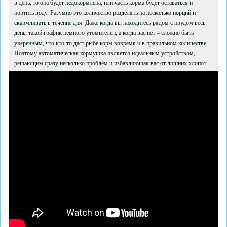
в день, то она будет недокормлена, или часть корма будет оставаться и
портить воду. Разумно это количество разделять на несколько порций и
скармливать в течение дня. Даже когда вы находитесь рядом с прудом весь
день, такой график немного утомителен, а когда вас нет – сложно быть
уверенным, что кто-то даст рыбе корм вовремя и в правильном количестве.
Поэтому автоматическая кормушка является идеальным устройством,
решающим сразу несколько проблем и избавляющая вас от лишних хлопот