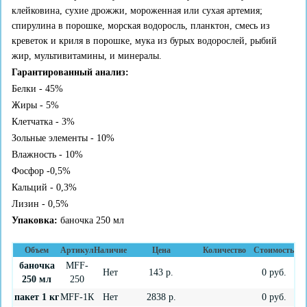
клейковина, сухие дрожжи, мороженная или сухая артемия;
спирулина в порошке, морская водоросль, планктон, смесь из
креветок и криля в порошке, мука из бурых водорослей, рыбий
жир, мультивитамины, и минералы.
Гарантированный анализ:
Белки - 45%
Жиры - 5%
Клетчатка - 3%
Зольные элементы - 10%
Влажность - 10%
Фосфор -0,5%
Кальций - 0,3%
Лизин - 0,5%
Упаковка:
баночка 250 мл
Объем
Артикул
Наличие
Цена
Количество
Стоимость
баночка
MFF-
Нет
143
р.
0
руб.
250 мл
250
пакет 1 кг
MFF-1К
Нет
2838
р.
0
руб.