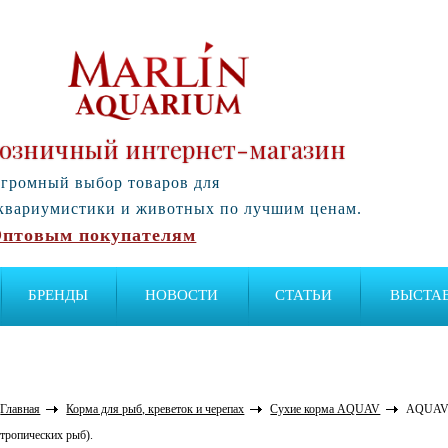
озничный интернет-магазин
громный выбор товаров для
квариумистики и животных по лучшим ценам.
птовым покупателям
БРЕНДЫ
НОВОСТИ
СТАТЬИ
ВЫСТА
Главная
Корма для рыб, креветок и черепах
Сухие корма AQUAV
AQUAV D
тропических рыб).