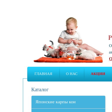
Р
О
а
О
ГЛАВНАЯ
О НАС
АКЦИИ
Каталог
Японские карпы кои