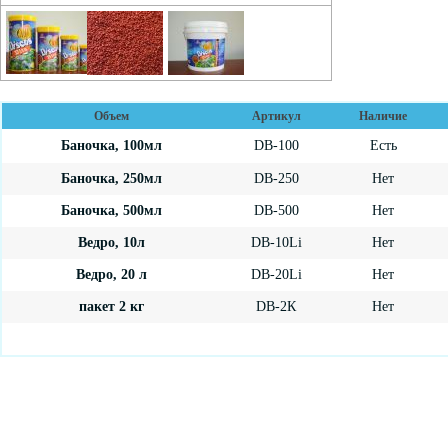
Объем
Артикул
Наличие
Баночка, 100мл
DB-100
Есть
Баночка, 250мл
DB-250
Нет
Баночка, 500мл
DB-500
Нет
Ведро, 10л
DB-10Li
Нет
Ведро, 20 л
DB-20Li
Нет
пакет 2 кг
DB-2К
Нет