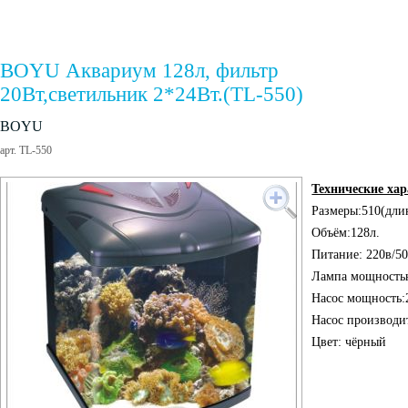
BOYU Аквариум 128л, фильтр
20Вт,светильник 2*24Вт.(TL-550)
BOYU
арт. TL-550
Технические ха
Размеры:510(дли
Объём:128л.
Питание: 220в/5
Лампа мощность
Насос мощность:
Насос производи
Цвет: чёрный