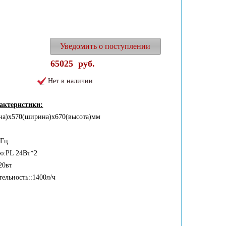
Уведомить о поступлении
65025
руб.
Нет в наличии
рактеристики:
на)x570(ширина)x670(высота)мм
0Гц
ю:PL 24Вт*2
20вт
тельность::1400л/ч