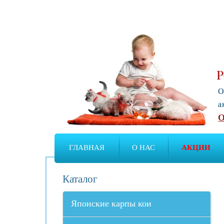
Р
О
а
О
ГЛАВНАЯ
О НАС
АКЦИИ
Каталог
Японские карпы кои