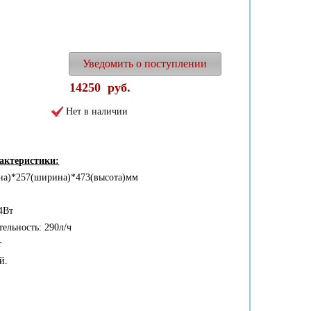
Уведомить о поступлении
14250
руб.
Нет в наличии
рактеристики:
на)*257(ширина)*473(высота)мм
4Вт
ельность: 290л/ч
т
й.