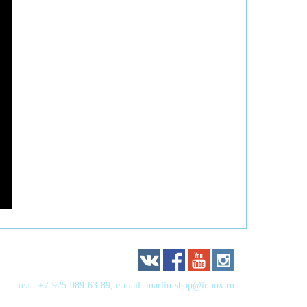
тел.:
+7-925-089-63-89
, e-mail:
marlin-shop@inbox.ru