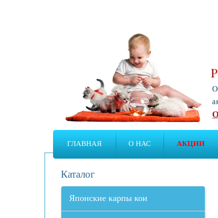
Р
О
а
О
ГЛАВНАЯ
О НАС
АКЦИИ
Каталог
Японские карпы кои