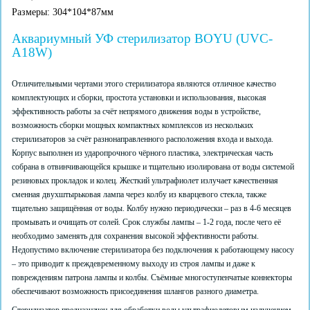
Размеры: 304*104*87мм
Aквариумный УФ стерилизатор BOYU (UVC-
A18W)
Отличительными чертами этого стерилизатора являются отличное качество
комплектующих и сборки, простота установки и использования, высокая
эффективность работы за счёт непрямого движения воды в устройстве,
возможность сборки мощных компактных комплексов из нескольких
стерилизаторов за счёт разнонаправленного расположения входа и выхода.
Корпус выполнен из ударопрочного чёрного пластика, электрическая часть
собрана в отвинчивающейся крышке и тщательно изолирована от воды системой
резиновых прокладок и колец. Жесткий ультрафиолет излучает качественная
сменная двухштырьковая лампа через колбу из кварцевого стекла, также
тщательно защищённая от воды. Колбу нужно периодически – раз в 4-6 месяцев
промывать и очищать от солей. Срок службы лампы – 1-2 года, после чего её
необходимо заменять для сохранения высокой эффективности работы.
Недопустимо включение стерилизатора без подключения к работающему насосу
– это приводит к преждевременному выходу из строя лампы и даже к
повреждениям патрона лампы и колбы. Съёмные многоступенчатые коннекторы
обеспечивают возможность присоединения шлангов разного диаметра.