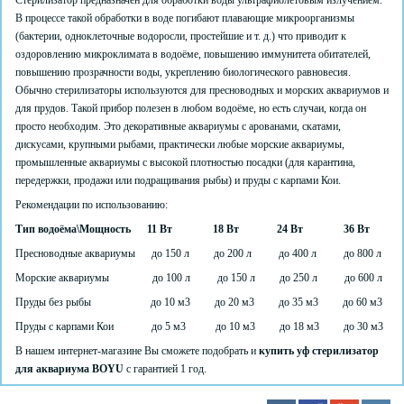
Стерилизатор предназначен для обработки воды ультрафиолетовым излучением.
В процессе такой обработки в воде погибают плавающие микроорганизмы
(бактерии, одноклеточные водоросли, простейшие и т. д.) что приводит к
оздоровлению микроклимата в водоёме, повышению иммунитета обитателей,
повышению прозрачности воды, укреплению биологического равновесия.
Обычно стерилизаторы используются для пресноводных и морских аквариумов и
для прудов. Такой прибор полезен в любом водоёме, но есть случаи, когда он
просто необходим. Это декоративные аквариумы с арованами, скатами,
дискусами, крупными рыбами, практически любые морские аквариумы,
промышленные аквариумы с высокой плотностью посадки (для карантина,
передержки, продажи или подращивания рыбы) и пруды с карпами Кои.
Рекомендации по использованию:
Тип водоёма\Мощность 11 Вт 18 Вт 24 Вт 36 Вт
Пресноводные аквариумы до 150 л до 200 л до 400 л до 800 л
Морские аквариумы до 100 л до 150 л до 250 л до 600 л
Пруды без рыбы до 10 м3 до 20 м3 до 35 м3 до 60 м3
Пруды с карпами Кои до 5 м3 до 10 м3 до 18 м3 до 30 м3
В нашем интернет-магазине Вы сможете подобрать и
купить уф стерилизатор
для аквариума BOYU
с гарантией 1 год.