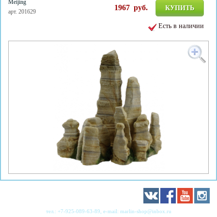
Meijing
1967
руб.
КУПИТЬ
арт. 201629
Есть в наличии
тел.:
+7-925-089-63-89
, e-mail:
marlin-shop@inbox.ru