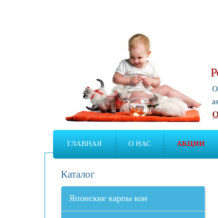
Р
О
а
О
ГЛАВНАЯ
О НАС
АКЦИИ
Каталог
Японские карпы кои