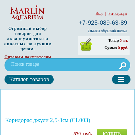
Вход
|
Регистрация
+7-925-089-63-89
Огромный выбор
Заказать обратный звонок
товаров для
аквариумистики и
Товар
0
шт.
животных по лучшим
Сумма
0
руб.
ценам.
Оптовым покупателям
Каталог товаров
Коридорас джули 2,5-3см (CL003)
570
руб.
КУПИТЬ