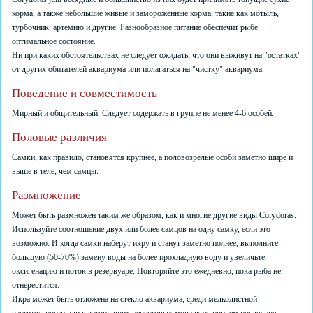
корма, а также небольшие живые и замороженные корма, такие как мотыль,
турбочник, артемию и другие. Разнообразное питание обеспечит рыбе
оптимальное состояние.
Ни при каких обстоятельствах не следует ожидать, что они выживут на "остатках"
от других обитателей аквариума или полагаться на "чистку" аквариума.
Поведение и совместимость
Мирный и общительный. Следует содержать в группе не менее 4-6 особей.
Половые различия
Самки, как правило, становятся крупнее, а половозрелые особи заметно шире и
выше в теле, чем самцы.
Размножение
Может быть размножен таким же образом, как и многие другие виды Corydoras.
Используйте соотношение двух или более самцов на одну самку, если это
возможно. И когда самки наберут икру и станут заметно полнее, выполните
большую (50-70%) замену воды на более прохладную воду и увеличьте
оксигенацию и поток в резервуаре. Повторяйте это ежедневно, пока рыба не
отнерестится.
Икра может быть отложена на стекло аквариума, среди мелколистной