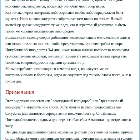
растительности или в затонувших нерестовых мочалках, причем последние
особенно рекомендуются, поскольку они облегчают сбор икры.
Как только нерест завершен, либо взрослые особи, либо икра должны быть
удалены. Игру можно аккуратно собрать пальцем вверх по стеклу. Новый
контейнер должен содержать ту же воду, что и нерестовый резервуар, и быть
таким же хорошо насыщенным кислородом.
Большинство селекционеров добавляют несколько капель метиленового синего
или отвар ольховых шишек, чтобы предотвратить развитие грибка на икре.
Инкубация обычно длится 3-4 дня, и как только мальки полностью поглощают
свои желточные мешочки, они могут принимать небольшие живые продукты,
такие как микроводоросли, науплии артемии и т. д.
Мальки требуют превосходного качества воды, но кажутся менее
восприимчивыми к болезням, когда их содержат над тонким слоем песка, а не в
голом дне.
Примечания
Этот вид также известен как "леопардовый коридорас" или "трехлинейный
коридорас" в аквариумном хобби. Хотя многие из рыб, продающихся как
Corydoras julii, являются сородичами и похожими на вид C. trilineatus.
Последний является родным для верхнего бассейна Амазонки, где встречаются
чаще.
Эти два вида традиционно были разделены цветным рисунком на голове, причем
C. julii обладал многочисленными маленькими, отчетливыми пятнами на голове,