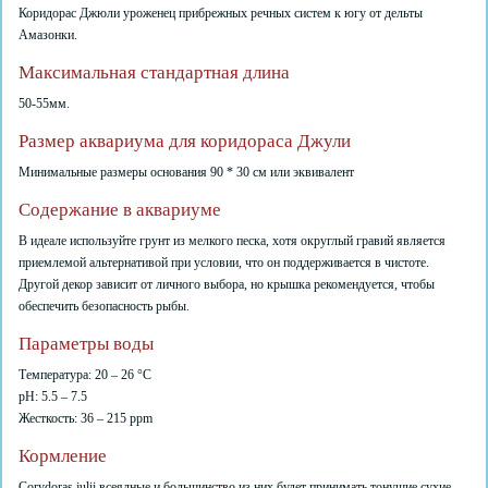
Коридорас Джюли уроженец прибрежных речных систем к югу от дельты
Амазонки.
Максимальная стандартная длина
50-55мм.
Размер аквариума для коридораса Джули
Минимальные размеры основания 90 * 30 см или эквивалент
Содержание в аквариуме
В идеале используйте грунт из мелкого песка, хотя округлый гравий является
приемлемой альтернативой при условии, что он поддерживается в чистоте.
Другой декор зависит от личного выбора, но крышка рекомендуется, чтобы
обеспечить безопасность рыбы.
Параметры воды
Температура: 20 – 26 °C
pH: 5.5 – 7.5
Жесткость: 36 – 215 ppm
Кормление
Corydoras julii всеядные и большинство из них будет принимать тонущие сухие