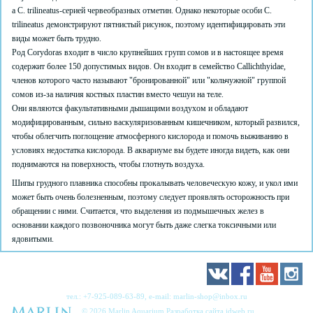
а C. trilineatus-серией червеобразных отметин. Однако некоторые особи C.
trilineatus демонстрируют пятнистый рисунок, поэтому идентифицировать эти
виды может быть трудно.
Род Corydoras входит в число крупнейших групп сомов и в настоящее время
содержит более 150 допустимых видов. Он входит в семейство Callichthyidae,
членов которого часто называют "бронированной" или "кольчужной" группой
сомов из-за наличия костных пластин вместо чешуи на теле.
Они являются факультативными дышащими воздухом и обладают
модифицированным, сильно васкуляризованным кишечником, который развился,
чтобы облегчить поглощение атмосферного кислорода и помочь выживанию в
условиях недостатка кислорода. В аквариуме вы будете иногда видеть, как они
поднимаются на поверхность, чтобы глотнуть воздуха.
Шипы грудного плавника способны прокалывать человеческую кожу, и укол ими
может быть очень болезненным, поэтому следует проявлять осторожность при
обращении с ними. Считается, что выделения из подмышечных желез в
основании каждого позвоночника могут быть даже слегка токсичными или
ядовитыми.
тел.:
+7-925-089-63-89
, e-mail:
marlin-shop@inbox.ru
© 2026 Marlin Aquarium Разработка сайта
idweb.ru