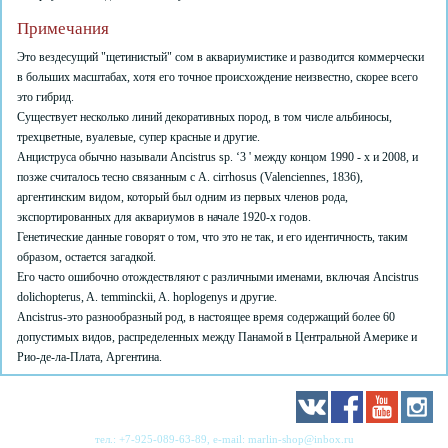
Примечания
Это вездесущий "щетинистый" сом в аквариумистике и разводится коммерчески
в больших масштабах, хотя его точное происхождение неизвестно, скорее всего
это гибрид.
Существует несколько линий декоративных пород, в том числе альбиносы,
трехцветные, вуалевые, супер красные и другие.
Анциструса обычно называли Ancistrus sp. ‘3 ' между концом 1990 - х и 2008, и
позже считалось тесно связанным с A. cirrhosus (Valenciennes, 1836),
аргентинским видом, который был одним из первых членов рода,
экспортированных для аквариумов в начале 1920-х годов.
Генетические данные говорят о том, что это не так, и его идентичность, таким
образом, остается загадкой.
Его часто ошибочно отождествляют с различными именами, включая Ancistrus
dolichopterus, A. temminckii, A. hoplogenys и другие.
Ancistrus-это разнообразный род, в настоящее время содержащий более 60
допустимых видов, распределенных между Панамой в Центральной Америке и
Рио-де-ла-Плата, Аргентина.
тел.:
+7-925-089-63-89
, e-mail:
marlin-shop@inbox.ru