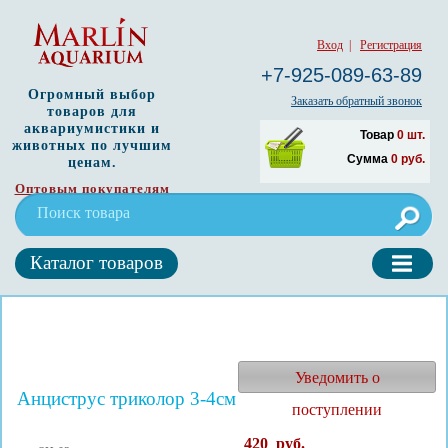
Вход
|
Регистрация
+7-925-089-63-89
Огромный выбор
Заказать обратный звонок
товаров для
аквариумистики и
Товар
0
шт.
животных по лучшим
Сумма
0
руб.
ценам.
Оптовым покупателям
Каталог товаров
Уведомить о
Анциструс триколор 3-4см
поступлении
420
руб.