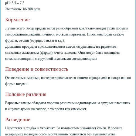
pH: 5.5 – 7.5
Жесткость: 18-268 ppm
Кормление
Лучше всего, когда предлагается разнообразная еда, включающая сухие корма и
замороженные дафнии, личинки, мотыль и креветки. Плюс некоторые свежие
фрукты, овощи (огурцы, тыквы и т.д.).
Домашние продукты с использованием смеси натуральных ингредиентов,
связанных желатином (фарши), очень полезны. Они могут быть насыщены
свежими овощами, спирулиной и мясными составляющими.
Поведение и совместимость
Относительно мирные, но территориальные со своими сородичами и сходными по
форме видами.
Половые различия
Взрослые самцы обладают хорошо развитыми одонтодами на грудных плавниках
и «щупальцами» на голове, в то время как самки-нет.
Разведение
Нерестятся в трубах и укрытиях. За потомством ухаживает самец. В зрелых
аквариумах молодые особи могут начать появляться без вмешательства.